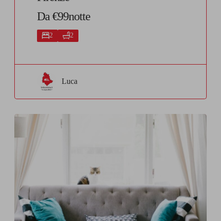
Da €99notte
2
2
Luca