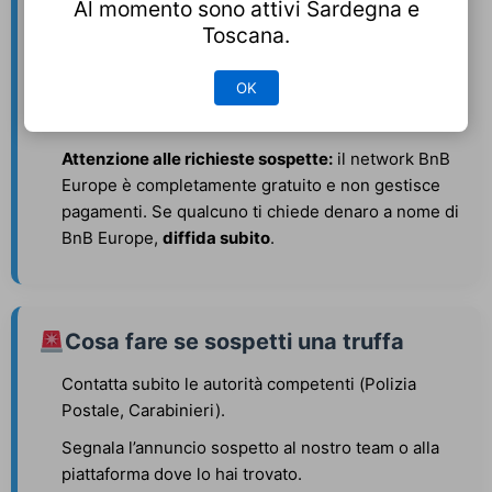
Al momento sono attivi Sardegna e
Controlla social, email e numeri di telefono per
Toscana.
accertarti che siano reali.
OK
Usa sempre un contratto o una conferma scritta,
anche per brevi soggiorni.
Attenzione alle richieste sospette:
il network BnB
Europe è completamente gratuito e non gestisce
pagamenti. Se qualcuno ti chiede denaro a nome di
BnB Europe,
diffida subito
.
Cosa fare se sospetti una truffa
Contatta subito le autorità competenti (Polizia
Postale, Carabinieri).
Segnala l’annuncio sospetto al nostro team o alla
piattaforma dove lo hai trovato.