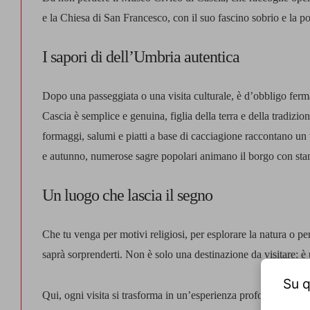
e la Chiesa di San Francesco, con il suo fascino sobrio e la 
I sapori di dell’Umbria autentica
Dopo una passeggiata o una visita culturale, è d’obbligo fermars
Cascia è semplice e genuina, figlia della terra e della tradizio
formaggi, salumi e piatti a base di cacciagione raccontano un ter
e autunno, numerose sagre popolari animano il borgo con stan
Un luogo che lascia il segno
Che tu venga per motivi religiosi, per esplorare la natura o per
saprà sorprenderti. Non è solo una destinazione da visitare: è
Su q
Qui, ogni visita si trasforma in un’esperienza profonda. Cascia t