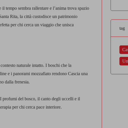
 il tempo sembra rallentare e l’anima trova spazio
 Santa Rita, la città custodisce un patrimonio
perfetta per chi cerca un viaggio che unisca
tag
Ca
Um
ontesto naturale intatto. I boschi che la
olline e i panorami mozzafiato rendono Cascia una
o dalla frenesia.
 profumi del bosco, il canto degli uccelli e il
rapia per chi cerca pace interiore.