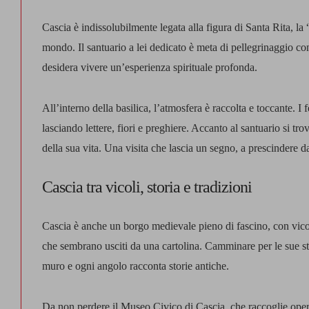
Cascia è indissolubilmente legata alla figura di
Santa Rita,
la 
mondo. Il santuario a lei dedicato è meta di pellegrinaggio co
desidera vivere un’esperienza spirituale profonda.
All’interno della basilica, l’atmosfera è raccolta e toccante. I 
lasciando lettere, fiori e preghiere. Accanto al santuario si tr
della sua vita. Una visita che lascia un segno, a prescindere da
Cascia tra vicoli, storia e tradizioni
Cascia è anche un borgo medievale pieno di fascino, con vicoli s
che sembrano usciti da una cartolina. Camminare per le sue str
muro e ogni angolo racconta storie antiche.
Da non perdere il Museo Civico di Cascia, che raccoglie opere 