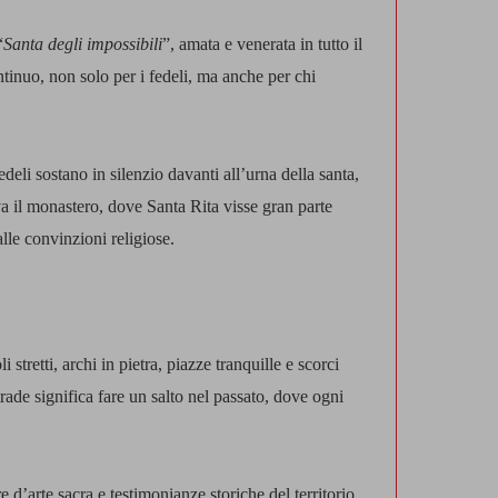
“
Santa degli impossibili
”, amata e venerata in tutto il
ntinuo, non solo per i fedeli, ma anche per chi
fedeli sostano in silenzio davanti all’urna della santa,
ova il monastero, dove Santa Rita visse gran parte
lle convinzioni religiose.
tretti, archi in pietra, piazze tranquille e scorci
ade significa fare un salto nel passato, dove ogni
d’arte sacra e testimonianze storiche del territorio,