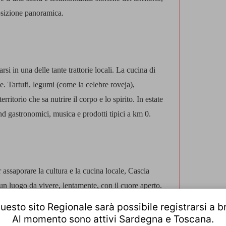
posizione panoramica.
i in una delle tante trattorie locali. La cucina di
ne. Tartufi, legumi (come la celebre roveja),
ritorio che sa nutrire il corpo e lo spirito. In estate
d gastronomici, musica e prodotti tipici a km 0.
 assaporare la cultura e la cucina locale, Cascia
 un luogo da vivere, lentamente, con il cuore aperto.
uesto sito Regionale sarà possibile registrarsi a b
i accoglie, ti ascolta e, quando vai via, ti lascia
Al momento sono attivi Sardegna e Toscana.