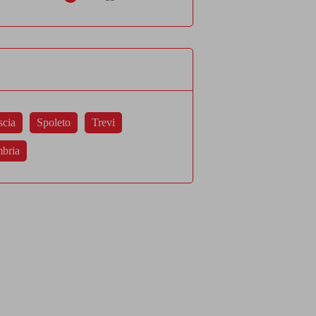
scia
Spoleto
Trevi
bria