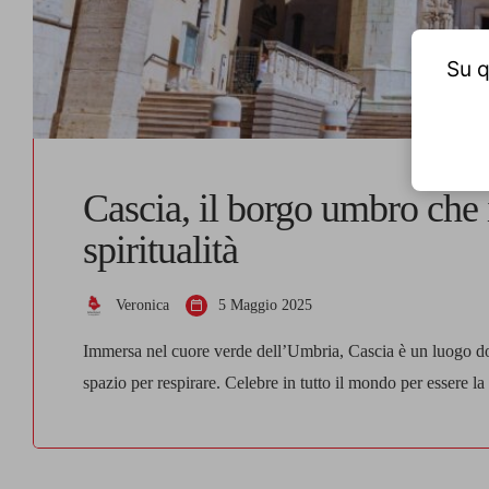
Su q
Cascia, il borgo umbro che 
spiritualità
Veronica
5 Maggio 2025
Immersa nel cuore verde dell’Umbria, Cascia è un luogo do
spazio per respirare. Celebre in tutto il mondo per essere la 
patrimonio spirituale, naturalistico e culturale ineguagliabi
unisca introspezione, bellezza […]