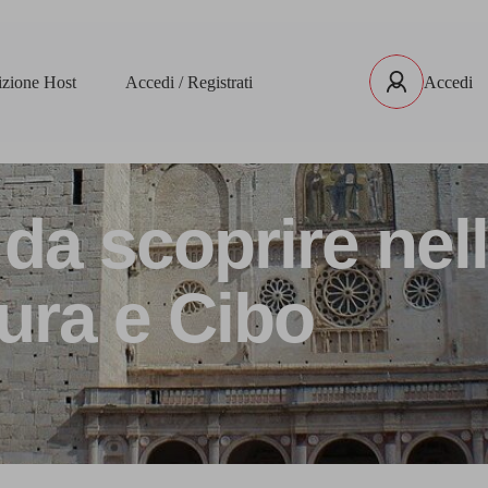
rizione Host
Accedi / Registrati
Accedi
da scoprire nel
tura e Cibo