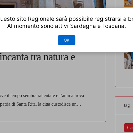
uesto sito Regionale sarà possibile registrarsi a b
Al momento sono attivi Sardegna e Toscana.
OK
incanta tra natura e
ve il tempo sembra rallentare e l’anima trova
patria di Santa Rita, la città custodisce un
tag
le. È la meta perfetta per chi cerca un viaggio che
Ca